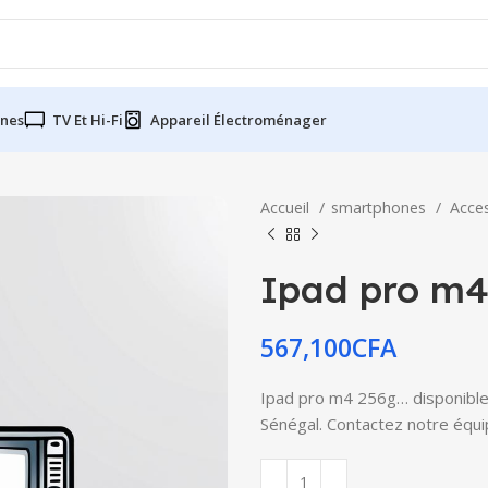
nes
TV Et Hi-Fi
Appareil Électroménager
Accueil
smartphones
Acce
Ipad pro m4
567,100
CFA
Ipad pro m4 256g… disponible à
Sénégal. Contactez notre équip