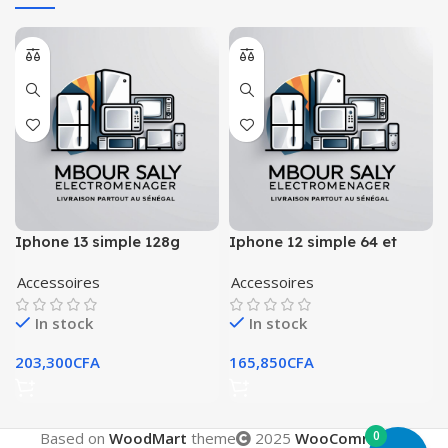
Iphone 13 simple 128g
Iphone 12 simple 64 et
venant neuf
128g
Accessoires
Accessoires
In stock
In stock
203,300
CFA
165,850
CFA
0
Based on
WoodMart
theme
2025
WooCommerce