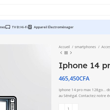
nes
TV Et Hi-Fi
Appareil Électroménager
Accueil
smartphones
Acce
Iphone 14 p
465,450
CFA
Iphone 14 pro max 128go… disp
au Sénégal. Contactez notre éq