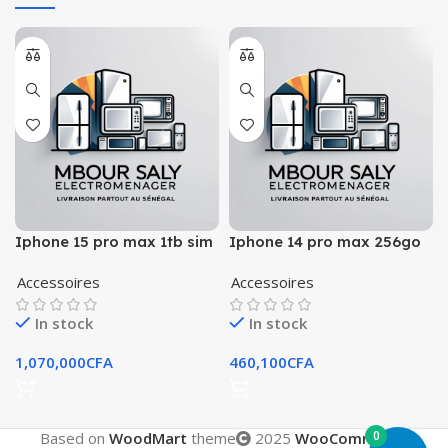
Iphone 15 pro max 1tb sim
Iphone 14 pro max 256go
sim
Accessoires
Accessoires
In stock
In stock
1,070,000
CFA
460,100
CFA
0
Based on
WoodMart
theme
2025
WooCommerce