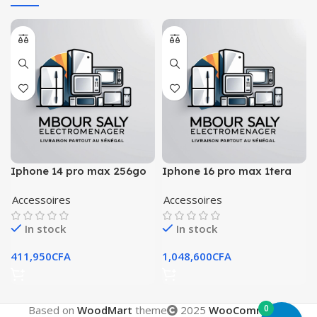
Iphone 14 pro max 256go
Iphone 16 pro max 1tera
esim
scellè
Accessoires
Accessoires
In stock
In stock
411,950
CFA
1,048,600
CFA
0
Based on
WoodMart
theme
2025
WooCommerce