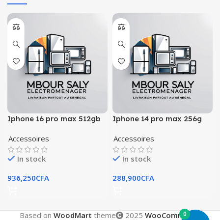
Iphone 16 pro max 512gb
Iphone 14 pro max 256g
esim
esim
Accessoires
Accessoires
In stock
In stock
936,250
CFA
288,900
CFA
0
Based on
WoodMart
theme
2025
WooCommerce