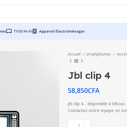
nes
TV Et Hi-Fi
Appareil Électroménager
Accueil
smartphones
Acce
Jbl clip 4
58,850
CFA
Jbl clip 4… disponible à Mbour,
Contactez notre équipe se serv