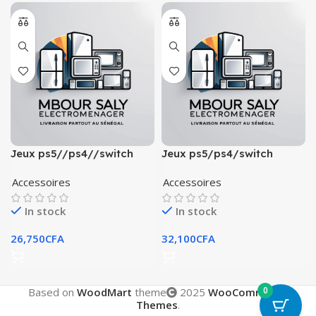
Jeux ps5//ps4//switch
Jeux ps5/ps4/switch
Accessoires
Accessoires
In stock
In stock
26,750
CFA
32,100
CFA
0
Based on
WoodMart
theme
2025
WooCommerce
Themes
.