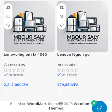
Lenovo legion rtx 4090
Lenovo légion go
Accessoires
Accessoires
In stock
In stock
2,247,000
CFA
379,850
CFA
0
Based on
WoodMart
theme
2025
WooCommerce
Themes
.