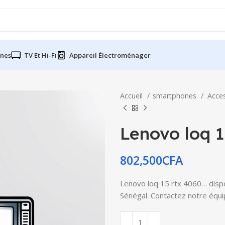
nes
TV Et Hi-Fi
Appareil Électroménager
Accueil
smartphones
Acce
Lenovo loq 1
802,500
CFA
Lenovo loq 15 rtx 4060… dispon
Sénégal. Contactez notre équip