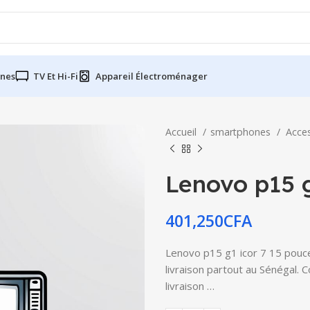
nes
TV Et Hi-Fi
Appareil Électroménager
Accueil
smartphones
Acce
Lenovo p15 g
401,250
CFA
Lenovo p15 g1 icor 7 15 pouce
livraison partout au Sénégal. 
livraison …