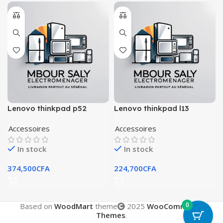
Lenovo thinkpad p52
Lenovo thinkpad l13
Accessoires
Accessoires
In stock
In stock
374,500
CFA
224,700
CFA
0
Based on
WoodMart
theme
2025
WooCommerce
Themes
.