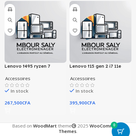
Lenovo t495 ryzen 7
Lenovo t15 gen 2 i7 11e
Accessoires
Accessoires
In stock
In stock
267,500
CFA
395,900
CFA
0
Based on
WoodMart
theme
2025
WooCommerce
Themes
.