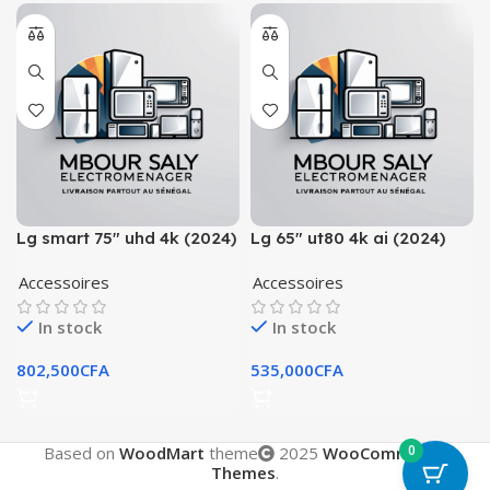
Lg smart 75″ uhd 4k (2024)
Lg 65″ ut80 4k ai (2024)
🇺🇸
Accessoires
Accessoires
In stock
In stock
802,500
CFA
535,000
CFA
0
Based on
WoodMart
theme
2025
WooCommerce
Themes
.