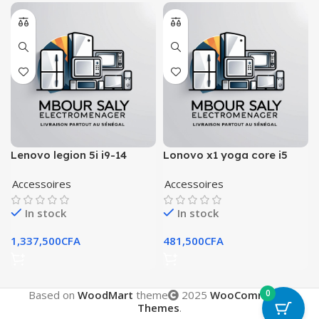
Lenovo legion 5i i9-14
Lonovo x1 yoga core i5
Accessoires
Accessoires
In stock
In stock
1,337,500
CFA
481,500
CFA
0
Based on
WoodMart
theme
2025
WooCommerce
Themes
.