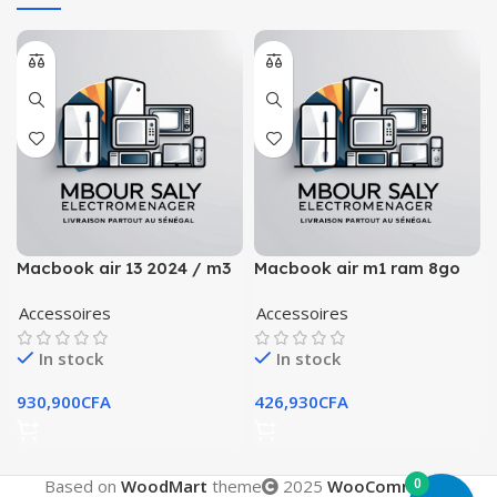
Macbook air 13 2024 / m3
Macbook air m1 ram 8go
chip /16gb /1tb
ssd 512go azerty
Accessoires
Accessoires
In stock
In stock
930,900
CFA
426,930
CFA
0
Based on
WoodMart
theme
2025
WooCommerce