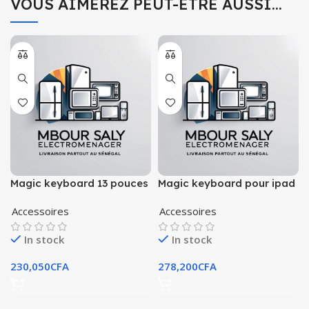
VOUS AIMEREZ PEUT-ÊTRE AUSSI…
Magic keyboard 13 pouces
Magic keyboard pour ipad
m4 authentique presque
pro 12,9 pouces (5ᵉ
Accessoires
Accessoires
neuf
génération) –
In stock
In stock
230,050
CFA
278,200
CFA