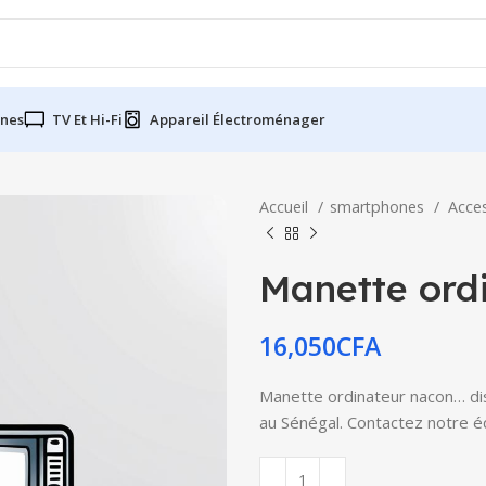
nes
TV Et Hi-Fi
Appareil Électroménager
Accueil
smartphones
Acce
Manette ord
16,050
CFA
Manette ordinateur nacon… disp
au Sénégal. Contactez notre éq