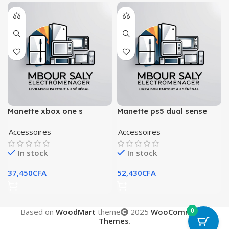
Manette xbox one s
Manette ps5 dual sense
blanche
Accessoires
Accessoires
In stock
In stock
37,450
CFA
52,430
CFA
0
Based on
WoodMart
theme
2025
WooCommerce
Themes
.