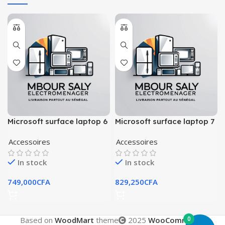
Microsoft surface laptop 6
Microsoft surface laptop 7
pour entreprise ultra 7
copilote + pc snapdragon
Accessoires
Accessoires
(2024)
x 12
In stock
In stock
749,000
CFA
829,250
CFA
0
Based on
WoodMart
theme
2025
WooCommerce