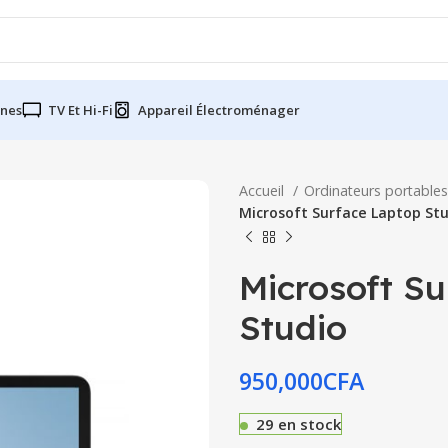
nes
TV Et Hi-Fi
Appareil Électroménager
Accueil
Ordinateurs portables
Microsoft Surface Laptop St
Microsoft S
Studio
950,000
CFA
29 en stock