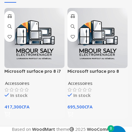
Microsoft surface pro 8 i7
Microsoft surface pro 8
core i5 neuf scellé
Accessoires
Accessoires
In stock
In stock
417,300
CFA
695,500
CFA
0
Based on
WoodMart
theme
2025
WooCommerce