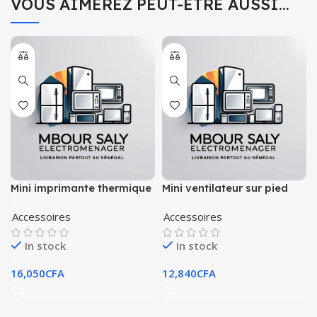
VOUS AIMEREZ PEUT-ÊTRE AUSSI…
Mini imprimante thermique
Mini ventilateur sur pied
58mm led bluetooth
pliable et rechargeable
Accessoires
Accessoires
In stock
In stock
16,050
CFA
12,840
CFA