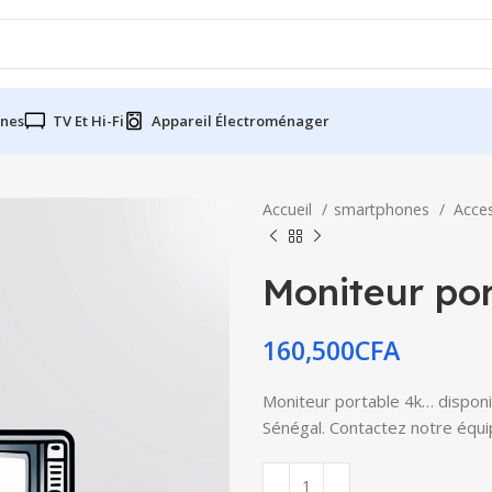
nes
TV Et Hi-Fi
Appareil Électroménager
Accueil
smartphones
Acce
Moniteur po
160,500
CFA
Moniteur portable 4k… disponib
Sénégal. Contactez notre équip