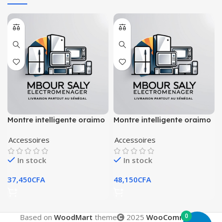
Montre intelligente oraimo
Montre intelligente oraimo
osw-23n
er 1.43 » amoled ip68
Accessoires
Accessoires
In stock
In stock
37,450
CFA
48,150
CFA
0
Based on
WoodMart
theme
2025
WooCommerce