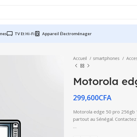
nes
TV Et Hi-Fi
Appareil Électroménager
Accueil
smartphones
Acce
Motorola ed
299,600
CFA
Motorola edge 50 pro 256gb 12
partout au Sénégal. Contactez 
…