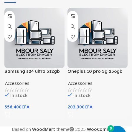
Samsung s24 ultra 512gb
Oneplus 10 pro 5g 256gb
12gb 2sim
8gb ram 2sim
Accessoires
Accessoires
In stock
In stock
556,400
CFA
203,300
CFA
0
Based on
WoodMart
theme
2025
WooCommerce