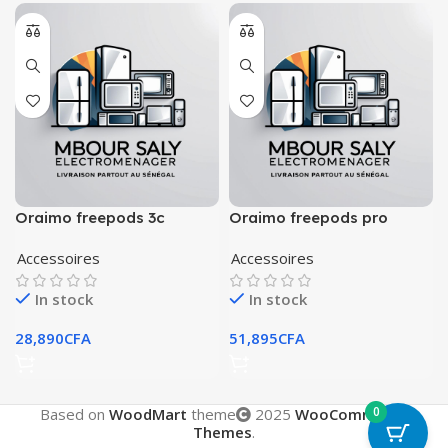
Oraimo freepods 3c
Oraimo freepods pro
Accessoires
Accessoires
In stock
In stock
28,890
CFA
51,895
CFA
0
Based on
WoodMart
theme
2025
WooCommerce
Themes
.