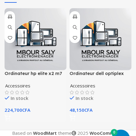
Ordinateur hp elite x2 m7
Ordinateur dell optiplex
7010 – i5
Accessoires
Accessoires
In stock
In stock
224,700
CFA
48,150
CFA
0
Based on
WoodMart
theme
2025
WooCommerce