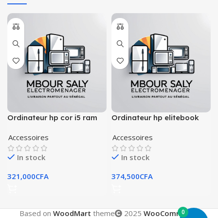
Ordinateur hp cor i5 ram
Ordinateur hp elitebook
16giga
1040 g4
Accessoires
Accessoires
In stock
In stock
321,000
CFA
374,500
CFA
0
Based on
WoodMart
theme
2025
WooCommerce