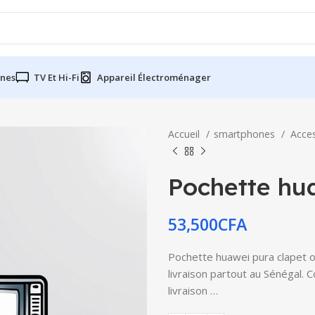
nes
TV Et Hi-Fi
Appareil Électroménager
Accueil
smartphones
Acce
Pochette hua
53,500
CFA
Pochette huawei pura clapet or
livraison partout au Sénégal. 
livraison …