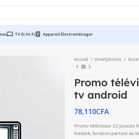
nes
TV Et Hi-Fi
Appareil Électroménager
Accueil
smartphones
Acce
Promo télév
tv android
78,110
CFA
Promo téléviseur 32 pouces fo
Kaolack, livraison partout au 