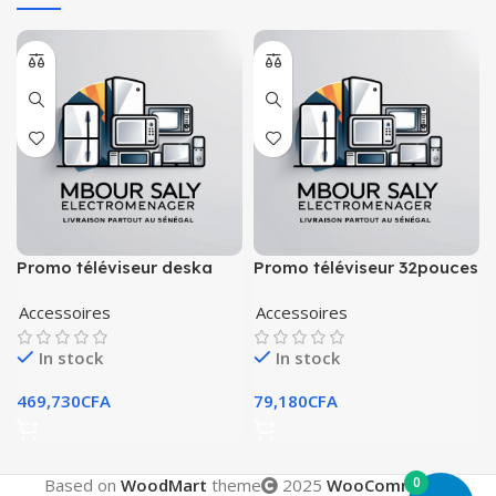
Promo téléviseur deska
Promo téléviseur 32pouces
75pouces smart
deska smart
Accessoires
Accessoires
In stock
In stock
469,730
CFA
79,180
CFA
0
Based on
WoodMart
theme
2025
WooCommerce