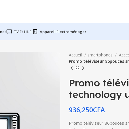
nes
TV Et Hi-Fi
Appareil Électroménager
Accueil
smartphones
Acce
Promo téléviseur 86pouces s
Promo télév
technology 
936,250
CFA
Promo téléviseur 86pouces sm