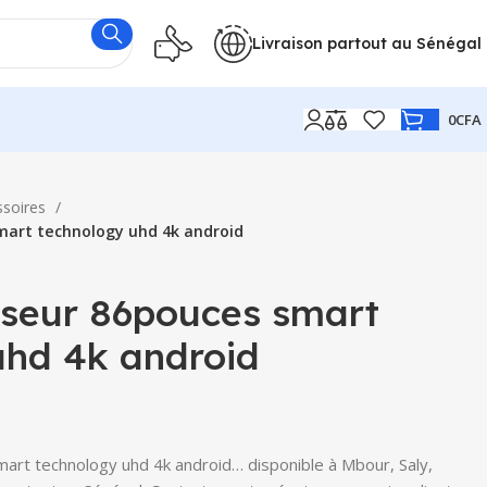
Livraison partout au Sénégal
0
CFA
ssoires
mart technology uhd 4k android
iseur 86pouces smart
uhd 4k android
art technology uhd 4k android… disponible à Mbour, Saly,