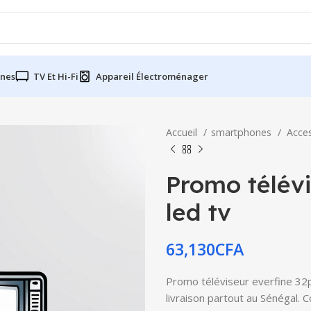
nes
TV Et Hi-Fi
Appareil Électroménager
Accueil
smartphones
Acce
Promo télévi
led tv
63,130
CFA
Promo téléviseur everfine 32p
livraison partout au Sénégal. 