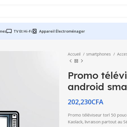
nes
TV Et Hi-Fi
Appareil Électroménager
Accueil
smartphones
Acce
Promo télévi
android sma
202,230
CFA
Promo téléviseur torl 50 pouc
Kaolack, livraison partout au 