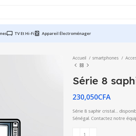
nes
TV Et Hi-Fi
Appareil Électroménager
Accueil
smartphones
Acce
Série 8 saphi
230,050
CFA
Série 8 saphir cristal… disponi
Sénégal. Contactez notre équip