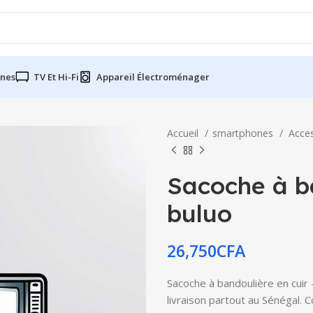
nes
TV Et Hi-Fi
Appareil Électroménager
Accueil
smartphones
Acce
Sacoche à ba
buluo
26,750
CFA
Sacoche à bandoulière en cuir 
livraison partout au Sénégal. 