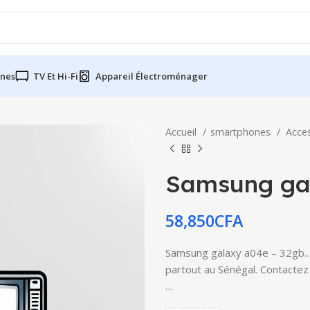
nes
TV Et Hi-Fi
Appareil Électroménager
Accueil
smartphones
Acce
Samsung ga
58,850
CFA
Samsung galaxy a04e – 32gb… d
partout au Sénégal. Contactez 
…