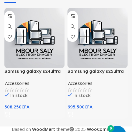
Samsung galaxy s24ultra
Samsung galaxy s25ultra
256go
256go
Accessoires
Accessoires
In stock
In stock
508,250
CFA
695,500
CFA
0
Based on
WoodMart
theme
2025
WooCommerce