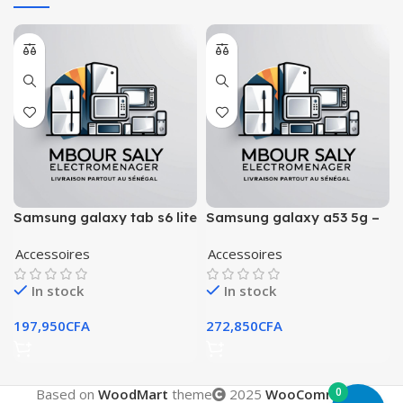
Samsung galaxy tab s6 lite
Samsung galaxy a53 5g –
– 128gb
128gb
Accessoires
Accessoires
In stock
In stock
197,950
CFA
272,850
CFA
0
Based on
WoodMart
theme
2025
WooCommerce