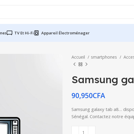
nes
TV Et Hi-Fi
Appareil Électroménager
Accueil
smartphones
Acce
Samsung ga
90,950
CFA
Samsung galaxy tab a8… disponi
Sénégal. Contactez notre équip