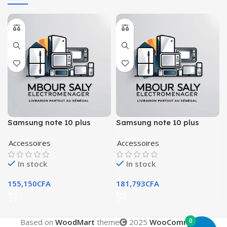
Samsung note 10 plus
Samsung note 10 plus
256go ram 12
512go ram 12 deux sim
Accessoires
Accessoires
In stock
In stock
155,150
CFA
181,793
CFA
0
Based on
WoodMart
theme
2025
WooCommerce