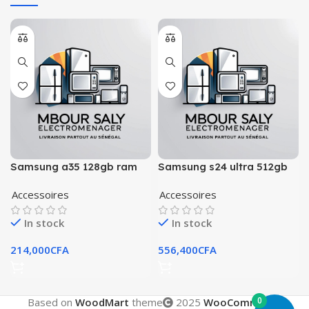
Samsung a35 128gb ram
Samsung s24 ultra 512gb
8gb
12gb 2sim
Accessoires
Accessoires
In stock
In stock
214,000
CFA
556,400
CFA
0
Based on
WoodMart
theme
2025
WooCommerce