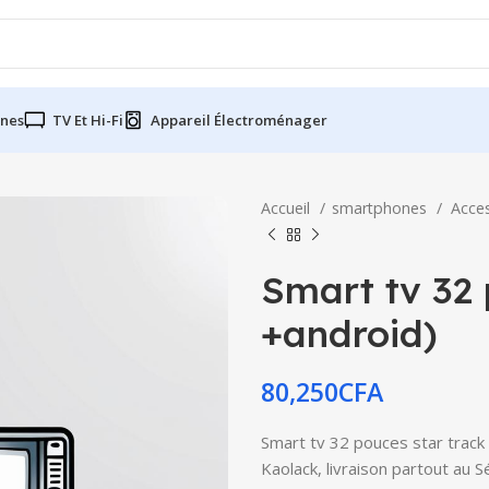
nes
TV Et Hi-Fi
Appareil Électroménager
Accueil
smartphones
Acce
Smart tv 32 
+android)
80,250
CFA
Smart tv 32 pouces star track 
Kaolack, livraison partout au 