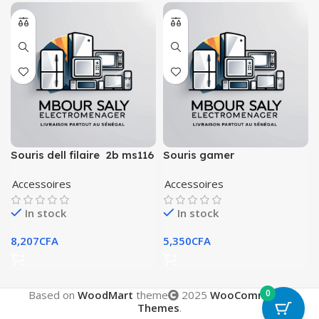
Souris dell filaire 2b ms116
Souris gamer
usb
Accessoires
Accessoires
In stock
In stock
8,207
CFA
5,350
CFA
0
Based on
WoodMart
theme
2025
WooCommerce
Themes
.