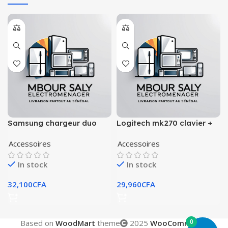
Samsung chargeur duo
Logitech mk270 clavier +
sans fil 9w
souris sans fil original
Accessoires
Accessoires
In stock
In stock
32,100
CFA
29,960
CFA
0
Based on
WoodMart
theme
2025
WooCommerce