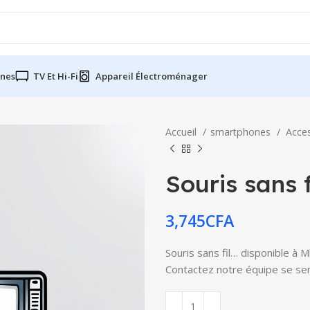
nes
TV Et Hi-Fi
Appareil Électroménager
Accueil
smartphones
Acce
Souris sans f
3,745
CFA
Souris sans fil… disponible à M
Contactez notre équipe se serv