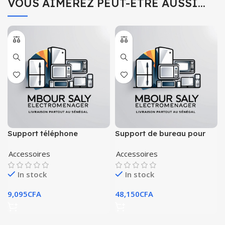
VOUS AIMEREZ PEUT-ÊTRE AUSSI…
Support téléphone
Support de bureau pour
portable magnétique en
ordinateur portable
Accessoires
Accessoires
aluminium
In stock
In stock
9,095
CFA
48,150
CFA