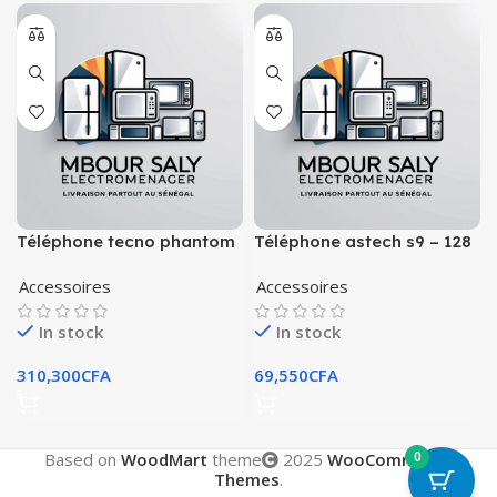
Téléphone tecno phantom
Téléphone astech s9 – 128
x ram 8go rom 256go
go
Accessoires
Accessoires
In stock
In stock
310,300
CFA
69,550
CFA
0
Based on
WoodMart
theme
2025
WooCommerce
Themes
.